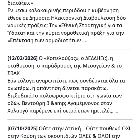
διατάξεις»
Εν μέσω καλοκαιρινής περιόδου η κυβέρνηση
έθεσε σε Δημόσια Ηλεκτρονική Διαβούλευση δύο
νομικές πράξεις: Την «Εθνική Στρατηγική για τα
Ύδατα» και την κύρια νομοθετική πράξη για την
«Επέκταση των αρμοδιοτήτων …
[12/02/2026]
Ο «Κοπελούζος», ο ΔΕΔΔΗΕ(;), η
στάθμευση, ο παράδρομος της Μεσογείων & το
ΣΒΑΚ
Εάν εύλογα αναρωτιέστε πώς συνδέονται όλα τα
ανωτέρω, η απάντηση δίνεται παρακάτω,
διεξοδικά.Το πολυώροφο κτίριο στη γωνία των
οδών Βεντούρη 3 &amp; Αγαμέμνονος στον
Χολαργό παρέμενε επί σειρά ετών ημιτελές. …
[07/10/2025]
Ούτε στην Αττική – Ούτε πουθενά OXΙ
στην Καύση των σκουπιδιών ΟΛΕΣ & ΟΛΟΙ την