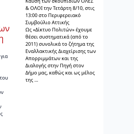
Καύση των σκουπιδιών ΟΛΕΣ
& ΟΛΟΙ την Τετάρτη 8/10, στις
13:00 στο Περιφερειακό
Συμβούλιο Αττικής
των
Ως «Δίκτυο Πολιτών» έχουμε
η
θέσει συστηματικά (από το
2011) συνολικά το ζήτημα της
Εναλλακτικής Διαχείρισης των
 για
Απορριμμάτων και της
Διαλογής στην Πηγή στον
Δήμο μας, καθώς και ως μέλος
 του
της …
ών
ν
ης