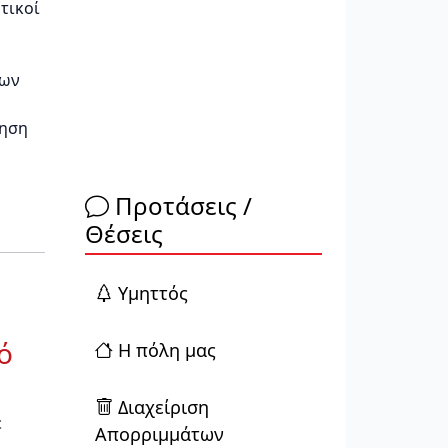
τικοί
των
κηση
Προτάσεις /
Θέσεις
Yμηττός
ό
Η πόλη μας
Διαχείριση
ε
Απορριμμάτων