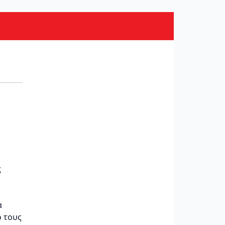
ς
α
ό τους