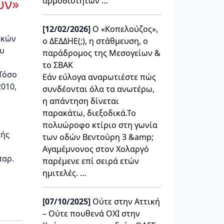
ών»
αρμοδιοτήτων …
[12/02/2026]
Ο «Κοπελούζος»,
ικών
ο ΔΕΔΔΗΕ(;), η στάθμευση, ο
ου
παράδρομος της Μεσογείων &
το ΣΒΑΚ
 Τόσο
Εάν εύλογα αναρωτιέστε πώς
2010,
συνδέονται όλα τα ανωτέρω,
η απάντηση δίνεται
παρακάτω, διεξοδικά.Το
πολυώροφο κτίριο στη γωνία
κής
των οδών Βεντούρη 3 &amp;
Αγαμέμνονος στον Χολαργό
παρ.
παρέμενε επί σειρά ετών
ημιτελές. …
[07/10/2025]
Ούτε στην Αττική
– Ούτε πουθενά OXΙ στην