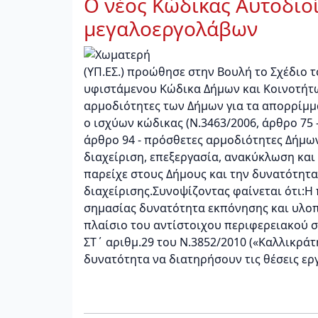
Ο νέος Κώδικας Αυτοδιο
μεγαλοεργολάβων
(ΥΠ.ΕΣ.) προώθησε στην Βουλή το Σχέδιο 
υφιστάμενου Κώδικα Δήμων και Κοινοτήτων
αρμοδιότητες των Δήμων για τα απορρίμμα
ο ισχύων κώδικας (Ν.3463/2006, άρθρο 75 
άρθρο 94 - πρόσθετες αρμοδιότητες Δήμω
διαχείριση, επεξεργασία, ανακύκλωση και
παρείχε στους Δήμους και την δυνατότητα
διαχείρισης.Συνοψίζοντας φαίνεται ότι:
σημασίας δυνατότητα εκπόνησης και υλο
πλαίσιο του αντίστοιχου περιφερειακού 
ΣΤ΄ αριθμ.29 του Ν.3852/2010 («Καλλικράτ
δυνατότητα να διατηρήσουν τις θέσεις ερ