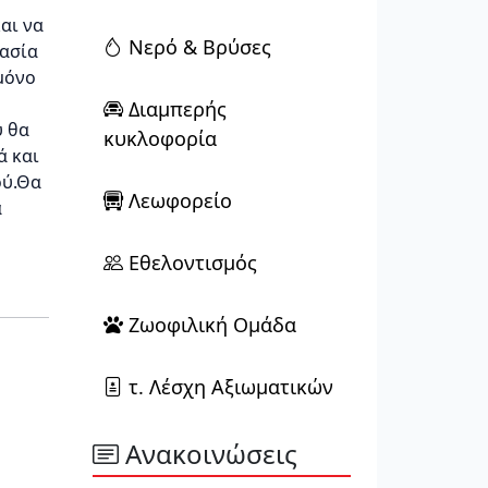
αι να
Νερό & Βρύσες
κασία
μόνο
Διαμπερής
υ θα
κυκλοφορία
ά και
ού.Θα
Λεωφορείο
α
Εθελοντισμός
Ζωοφιλική Ομάδα
τ. Λέσχη Αξιωματικών
Ανακοινώσεις