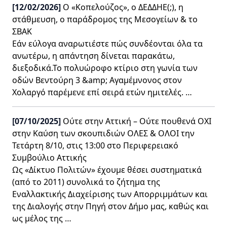
[12/02/2026]
Ο «Κοπελούζος», ο ΔΕΔΔΗΕ(;), η
στάθμευση, ο παράδρομος της Μεσογείων & το
ΣΒΑΚ
Εάν εύλογα αναρωτιέστε πώς συνδέονται όλα τα
ανωτέρω, η απάντηση δίνεται παρακάτω,
διεξοδικά.Το πολυώροφο κτίριο στη γωνία των
οδών Βεντούρη 3 &amp; Αγαμέμνονος στον
Χολαργό παρέμενε επί σειρά ετών ημιτελές. …
[07/10/2025]
Ούτε στην Αττική – Ούτε πουθενά OXΙ
στην Καύση των σκουπιδιών ΟΛΕΣ & ΟΛΟΙ την
Τετάρτη 8/10, στις 13:00 στο Περιφερειακό
Συμβούλιο Αττικής
Ως «Δίκτυο Πολιτών» έχουμε θέσει συστηματικά
(από το 2011) συνολικά το ζήτημα της
Εναλλακτικής Διαχείρισης των Απορριμμάτων και
της Διαλογής στην Πηγή στον Δήμο μας, καθώς και
ως μέλος της …