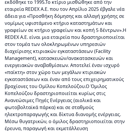
εκδόθηκε το 1995.Το κτίριο μισθώθηκε από την
εταιρεία REDEX A.E. που τον Απρίλιο 2025 έβγαλε νέα
άδεια για «Προσθήκη δόμησης και αλλαγή χρήσης σε
νομίμως υφιστάμενο κτήριο καταστημάτων και
γραφείων σε κτήριο γραφείων και κοπή 5 δέντρων».Η
REDEX Α.Ε. είναι μια εταιρεία που δραστηριοποιείται
στον τομέα των ολοκληρωμένων υπηρεσιών
διαχείρισης κτιριακών εγκαταστάσεων (Facility
Management), κατασκευών/ανακατασκευών και
ενεργειακών αναβαθμίσεων. Αποτελεί έναν ισχυρό
«παίκτη» στον χώρο των μεγάλων κτιριακών
εγκαταστάσεων και έναν από τους επιχειρηματικούς
βραχίονες του Ομίλου Κοπελούζου.Ο Όμιλος
Κοπελούζου δραστηριοποιείται κυρίως στις
Ανανεώσιμες Πηγές Ενέργειας (αιολικά και
φωτοβολταϊκά πάρκα) και σε σταθμούς
ηλεκτροπαραγωγής και δίκτυα διανομής ενέργειας.
Μέσω θυγατρικών, ο όμιλος δραστηριοποιείται στην
έρευνα, παραγωγή και εκμετάλλευση