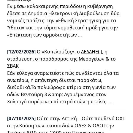
Εν μέσω καλοκαιρινής περιόδου η κυβέρνηση
έθεσε σε Δημόσια Ηλεκτρονική Διαβούλευση δύο
νομικές πράξεις: Την «Εθνική Στρατηγική για τα
Ύδατα» και την κύρια νομοθετική πράξη για την
«Επέκταση των αρμοδιοτήτων …
[12/02/2026]
Ο «Κοπελούζος», ο ΔΕΔΔΗΕ(;), η
στάθμευση, ο παράδρομος της Μεσογείων & το
ΣΒΑΚ
Εάν εύλογα αναρωτιέστε πώς συνδέονται όλα τα
ανωτέρω, η απάντηση δίνεται παρακάτω,
διεξοδικά.Το πολυώροφο κτίριο στη γωνία των
οδών Βεντούρη 3 &amp; Αγαμέμνονος στον
Χολαργό παρέμενε επί σειρά ετών ημιτελές. …
[07/10/2025]
Ούτε στην Αττική – Ούτε πουθενά OXΙ
στην Καύση των σκουπιδιών ΟΛΕΣ & ΟΛΟΙ την
Τετάρτη 8/10, στις 13:00 στο Περιφερειακό