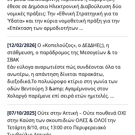
έθεσε σε Δημόσια Ηλεκτρονική Διαβούλευση δύο
νομικές πράξεις: Την «Εθνική Στρατηγική για τα
Ύδατα» και την κύρια νομοθετική πράξη για την
«Επέκταση των αρμοδιοτήτων …
[12/02/2026]
Ο «Κοπελούζος», ο ΔΕΔΔΗΕ(;), η
στάθμευση, ο παράδρομος της Μεσογείων & το
ΣΒΑΚ
Εάν εύλογα αναρωτιέστε πώς συνδέονται όλα τα
ανωτέρω, η απάντηση δίνεται παρακάτω,
διεξοδικά.Το πολυώροφο κτίριο στη γωνία των
οδών Βεντούρη 3 &amp; Αγαμέμνονος στον
Χολαργό παρέμενε επί σειρά ετών ημιτελές. …
[07/10/2025]
Ούτε στην Αττική – Ούτε πουθενά OXΙ
στην Καύση των σκουπιδιών ΟΛΕΣ & ΟΛΟΙ την
Τετάρτη 8/10, στις 13:00 στο Περιφερειακό
Συμβούλιο Αττικής