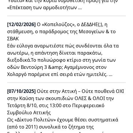
Ύδατα» και την κύρια νομοθετική πράξη για την
«Επέκταση των αρμοδιοτήτων …
[12/02/2026]
Ο «Κοπελούζος», ο ΔΕΔΔΗΕ(;), η
στάθμευση, ο παράδρομος της Μεσογείων & το
ΣΒΑΚ
Εάν εύλογα αναρωτιέστε πώς συνδέονται όλα τα
ανωτέρω, η απάντηση δίνεται παρακάτω,
διεξοδικά.Το πολυώροφο κτίριο στη γωνία των
οδών Βεντούρη 3 &amp; Αγαμέμνονος στον
Χολαργό παρέμενε επί σειρά ετών ημιτελές. …
[07/10/2025]
Ούτε στην Αττική – Ούτε πουθενά OXΙ
στην Καύση των σκουπιδιών ΟΛΕΣ & ΟΛΟΙ την
Τετάρτη 8/10, στις 13:00 στο Περιφερειακό
Συμβούλιο Αττικής
Ως «Δίκτυο Πολιτών» έχουμε θέσει συστηματικά
(από το 2011) συνολικά το ζήτημα της