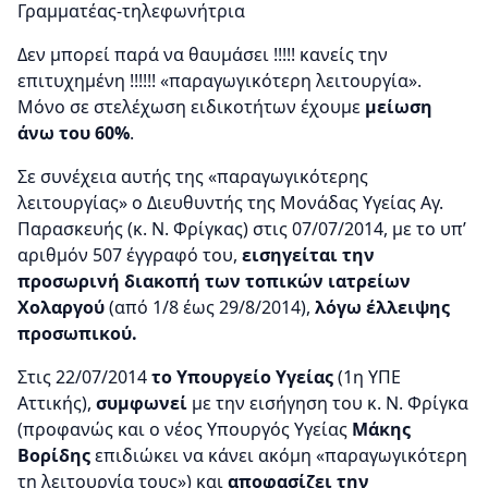
Γραμματέας-τηλεφωνήτρια
Δεν μπορεί παρά να θαυμάσει !!!!! κανείς την
επιτυχημένη !!!!!! «παραγωγικότερη λειτουργία».
Μόνο σε στελέχωση ειδικοτήτων έχουμε
μείωση
άνω του 60%
.
Σε συνέχεια αυτής της «παραγωγικότερης
λειτουργίας» ο Διευθυντής της Μονάδας Υγείας Αγ.
Παρασκευής (κ. Ν. Φρίγκας) στις 07/07/2014, με το υπ’
αριθμόν 507 έγγραφό του,
εισηγείται την
προσωρινή διακοπή των τοπικών ιατρείων
Χολαργού
(από 1/8 έως 29/8/2014),
λόγω έλλειψης
προσωπικού.
Στις 22/07/2014
το Υπουργείο Υγείας
(1η ΥΠΕ
Αττικής),
συμφωνεί
με την εισήγηση του κ. Ν. Φρίγκα
(προφανώς και ο νέος Υπουργός Υγείας
Μάκης
Βορίδης
επιδιώκει να κάνει ακόμη «παραγωγικότερη
τη λειτουργία τους») και
αποφασίζει την